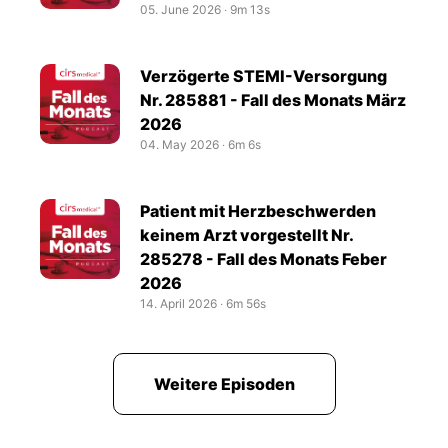
05. June 2026
‧
9m 13s
Verzögerte STEMI-Versorgung
Nr. 285881 - Fall des Monats März
2026
04. May 2026
‧
6m 6s
Patient mit Herzbeschwerden
keinem Arzt vorgestellt Nr.
285278 - Fall des Monats Feber
2026
14. April 2026
‧
6m 56s
Weitere Episoden